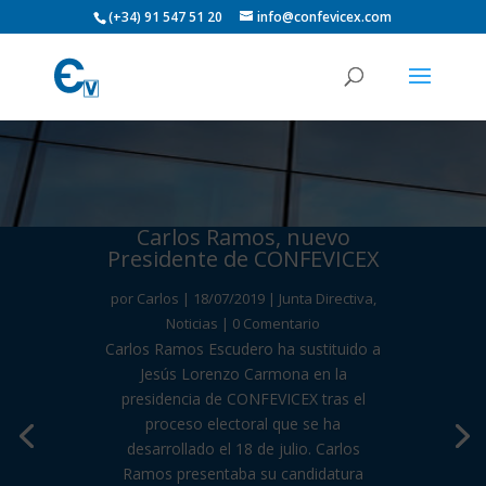
(+34) 91 547 51 20
info@confevicex.com
Carlos Ramos, nuevo
Presidente de CONFEVICEX
por
Carlos
|
18/07/2019
|
Junta Directiva
,
Noticias
| 0 Comentario
Carlos Ramos Escudero ha sustituido a
Jesús Lorenzo Carmona en la
presidencia de CONFEVICEX tras el
proceso electoral que se ha
desarrollado el 18 de julio. Carlos
Ramos presentaba su candidatura