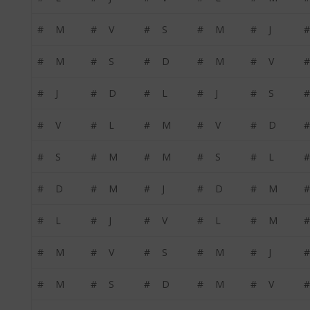
#
M
#
V
#
S
#
M
#
J
#
#
M
#
S
#
D
#
M
#
V
#
#
J
#
D
#
L
#
J
#
S
#
#
V
#
L
#
M
#
V
#
D
#
#
S
#
M
#
M
#
S
#
L
#
#
D
#
M
#
J
#
D
#
M
#
#
L
#
J
#
V
#
L
#
M
#
#
M
#
V
#
S
#
M
#
J
#
#
M
#
S
#
D
#
M
#
V
#