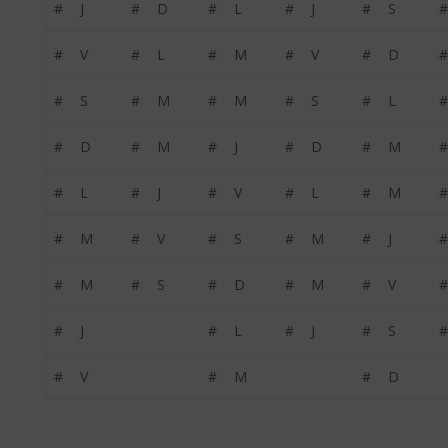
#
J
#
D
#
L
#
J
#
S
#
#
V
#
L
#
M
#
V
#
D
#
#
S
#
M
#
M
#
S
#
L
#
#
D
#
M
#
J
#
D
#
M
#
#
L
#
J
#
V
#
L
#
M
#
#
M
#
V
#
S
#
M
#
J
#
#
M
#
S
#
D
#
M
#
V
#
#
J
#
L
#
J
#
S
#
#
V
#
M
#
D