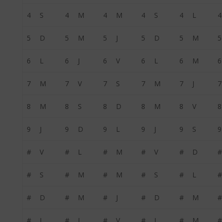
4
S
4
M
4
M
4
S
4
L
4
5
D
5
M
5
J
5
D
5
M
5
6
L
6
J
6
V
6
L
6
M
6
7
M
7
V
7
S
7
M
7
J
7
8
M
8
S
8
D
8
M
8
V
8
9
J
9
D
9
L
9
J
9
S
9
#
V
#
L
#
M
#
V
#
D
#
#
S
#
M
#
M
#
S
#
L
#
#
D
#
M
#
J
#
D
#
M
#
#
L
#
J
#
V
#
L
#
M
#