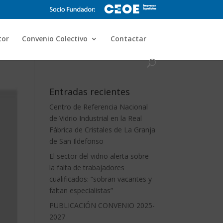
tor
Convenio Colectivo
Contactar
Entradas recientes
Centro de Referencia Nacional
de Vidrio Industrial en la Real
Fábrica de Cristales de La Granja
de San Ildefonso
El sector del vidrio alerta sobre
la falta de trabajadores
cualificados: “sobran vacantes y
faltan especialistas”
PUBLICACIÓN CONVENIO 2025-
2027