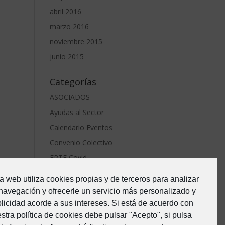
abril 2016
marzo 2016
noviembre 2015
junio 2015
Categorías
ASOCIADOS
Ayudas al Sector
Calendario Eventos
Convenio Colectivo
ERTE Covid
Estado de Alarma-Covid19
a web utiliza cookies propias y de terceros para analizar
Formacion
navegación y ofrecerle un servicio más personalizado y
Junta Directiva
licidad acorde a sus intereses. Si está de acuerdo con
stra política de cookies debe pulsar "Acepto", si pulsa
Noticias