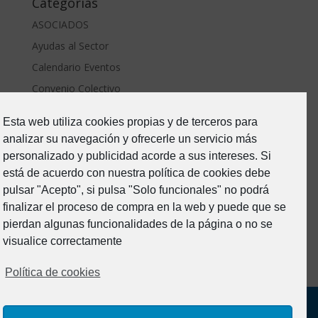
Categorías
ASOCIADOS
Ayudas al Sector
Calendario Eventos
Convenio Colectivo
ERTE Covid
Esta web utiliza cookies propias y de terceros para
Estado de Alarma-Covid19
analizar su navegación y ofrecerle un servicio más
Formacion
personalizado y publicidad acorde a sus intereses. Si
Junta Directiva
está de acuerdo con nuestra política de cookies debe
pulsar "Acepto", si pulsa "Solo funcionales" no podrá
Noticias
finalizar el proceso de compra en la web y puede que se
Prevención de riesgos
pierdan algunas funcionalidades de la página o no se
Sin categoría
visualice correctamente
Política de cookies