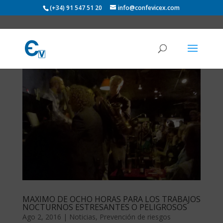
(+34) 91 547 51 20
info@confevicex.com
MAXIMO DE OCHO HORAS PARA LOS TRABAJOS
NOCTURNOS ESTRESANTES O PELIGROSOS
Ago 2, 2016
|
Noticias
,
Prevención de riesgos