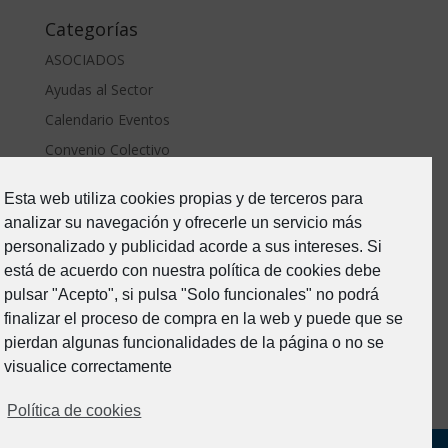
Categorías
ASOCIADOS
Ayudas al Sector
Calendario Eventos
Convenio Colectivo
ERTE Covid
Esta web utiliza cookies propias y de terceros para
Estado de Alarma-Covid19
analizar su navegación y ofrecerle un servicio más
Formacion
personalizado y publicidad acorde a sus intereses. Si
Junta Directiva
está de acuerdo con nuestra política de cookies debe
pulsar "Acepto", si pulsa "Solo funcionales" no podrá
Noticias
finalizar el proceso de compra en la web y puede que se
Prevención de riesgos
pierdan algunas funcionalidades de la página o no se
Sin categoría
visualice correctamente
Política de cookies