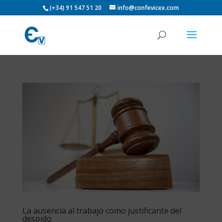
(+34) 91 547 51 20
info@confevicex.com
La ausencia al trabajo como justificante del
despido