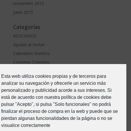
noviembre 2015
junio 2015
Categorías
ASOCIADOS
Ayudas al Sector
Calendario Eventos
Convenio Colectivo
ERTE Covid
Esta web utiliza cookies propias y de terceros para
Estado de Alarma-Covid19
analizar su navegación y ofrecerle un servicio más
Formacion
personalizado y publicidad acorde a sus intereses. Si
Junta Directiva
está de acuerdo con nuestra política de cookies debe
pulsar "Acepto", si pulsa "Solo funcionales" no podrá
Noticias
finalizar el proceso de compra en la web y puede que se
Prevención de riesgos
pierdan algunas funcionalidades de la página o no se
Sin categoría
visualice correctamente