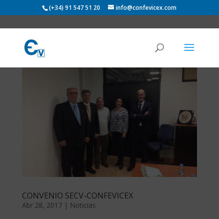
(+34) 91 547 51 20
info@confevicex.com
CONVENIO SECV-CONFEVICEX
Abr 28, 2017
|
Noticias