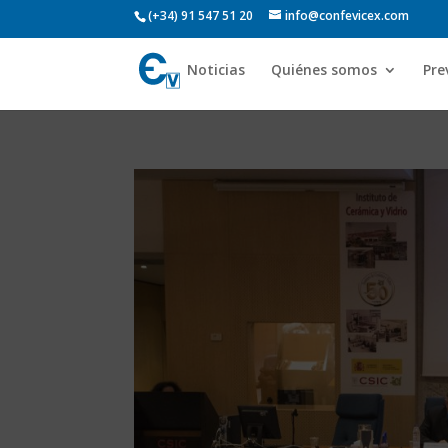
(+34) 91 547 51 20
info@confevicex.com
Noticias
Quiénes somos
Pre