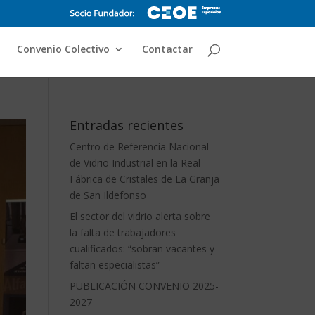
Convenio Colectivo
Contactar
Entradas recientes
Centro de Referencia Nacional
de Vidrio Industrial en la Real
Fábrica de Cristales de La Granja
de San Ildefonso
El sector del vidrio alerta sobre
la falta de trabajadores
cualificados: “sobran vacantes y
faltan especialistas”
PUBLICACIÓN CONVENIO 2025-
2027