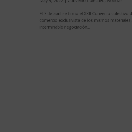
May 9, 2022
|
Convenio Colectivo
,
Noticias
El 7 de abril se firmó el XXII Convenio colectivo d
comercio exclusivista de los mismos materiales
interminable negociación...