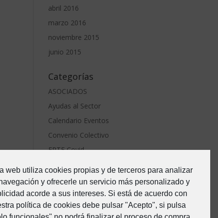
abril 2016
marzo 2016
noviembre 2015
junio 2015
Categorías
ASOCIADOS
Ayudas al Sector
Calendario Eventos
Convenio Colectivo
ERTE Covid
Estado de Alarma-Covid19
a web utiliza cookies propias y de terceros para analizar
Formacion
navegación y ofrecerle un servicio más personalizado y
Junta Directiva
licidad acorde a sus intereses. Si está de acuerdo con
stra política de cookies debe pulsar "Acepto", si pulsa
Noticias
lo funcionales" no podrá finalizar el proceso de compra