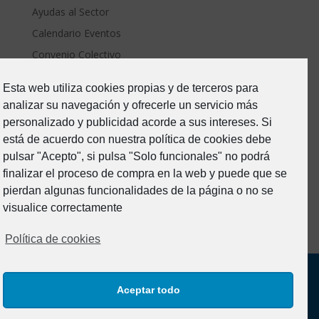
Ayudas al Sector
Calendario Eventos
Convenio Colectivo
ERTE Covid
Esta web utiliza cookies propias y de terceros para
Estado de Alarma-Covid19
analizar su navegación y ofrecerle un servicio más
Formacion
personalizado y publicidad acorde a sus intereses. Si
Junta Directiva
está de acuerdo con nuestra política de cookies debe
pulsar "Acepto", si pulsa "Solo funcionales" no podrá
Noticias
finalizar el proceso de compra en la web y puede que se
Prevención de riesgos
pierdan algunas funcionalidades de la página o no se
Sin categoría
visualice correctamente
Política de cookies
Aceptar todo