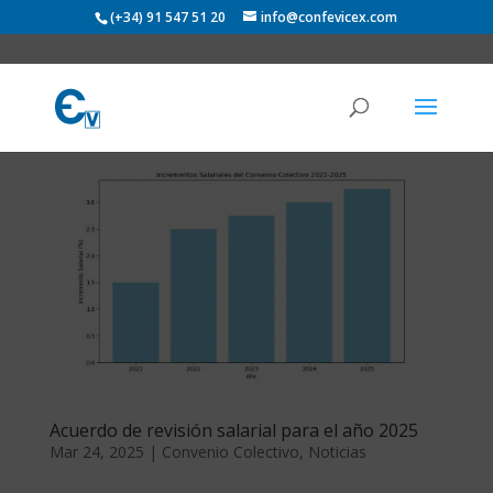
(+34) 91 547 51 20
info@confevicex.com
Acuerdo de revisión salarial para el año 2025
Mar 24, 2025
|
Convenio Colectivo
,
Noticias