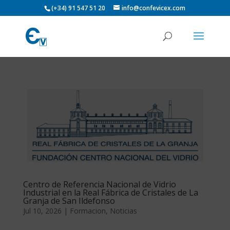
(+34) 91 547 51 20
info@confevicex.com
Centro de Referencia Nacional de Vidrio
Industrial en la Real Fábrica de Cristales de La
Granja de San Ildefonso
Jul 10, 2026
|
Formacion
,
Noticias