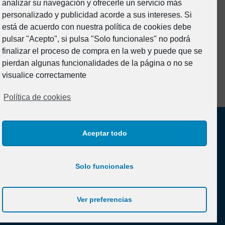
analizar su navegación y ofrecerle un servicio más
Formacion
personalizado y publicidad acorde a sus intereses. Si
Junta Directiva
está de acuerdo con nuestra política de cookies debe
pulsar "Acepto", si pulsa "Solo funcionales" no podrá
Noticias
finalizar el proceso de compra en la web y puede que se
Prevención de riesgos
pierdan algunas funcionalidades de la página o no se
Sin categoría
visualice correctamente
Política de cookies
Aceptar todo
Solo funcionales
Aviso legal y Política de Privacidad
Ver preferencias
Política de cookies (UE)