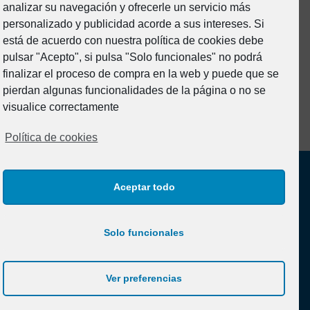
analizar su navegación y ofrecerle un servicio más
Formacion
personalizado y publicidad acorde a sus intereses. Si
Junta Directiva
está de acuerdo con nuestra política de cookies debe
pulsar "Acepto", si pulsa "Solo funcionales" no podrá
Noticias
finalizar el proceso de compra en la web y puede que se
Prevención de riesgos
pierdan algunas funcionalidades de la página o no se
Sin categoría
visualice correctamente
Política de cookies
Aceptar todo
Solo funcionales
Aviso legal y Política de Privacidad
Ver preferencias
Política de cookies (UE)