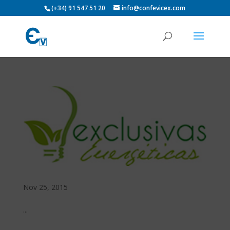
(+34) 91 547 51 20
info@confevicex.com
Nov 25, 2015
...