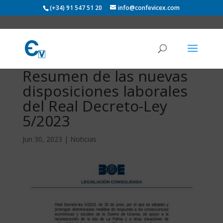
(+34) 91 547 51 20
info@confevicex.com
Resumen de las nuevas
disposiciones laborales
del Real Decreto-Ley
5/2023
Jun 30, 2023
|
Noticias