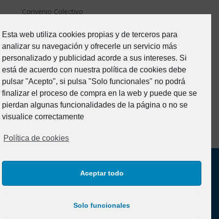
Convenio Colectivo
ERTE Covid
Esta web utiliza cookies propias y de terceros para
Estado de Alarma-Covid19
analizar su navegación y ofrecerle un servicio más
Formacion
personalizado y publicidad acorde a sus intereses. Si
Junta Directiva
está de acuerdo con nuestra política de cookies debe
pulsar "Acepto", si pulsa "Solo funcionales" no podrá
Noticias
finalizar el proceso de compra en la web y puede que se
Prevención de riesgos
pierdan algunas funcionalidades de la página o no se
Sin categoría
visualice correctamente
Política de cookies
Aceptar todo
Solo funcionales