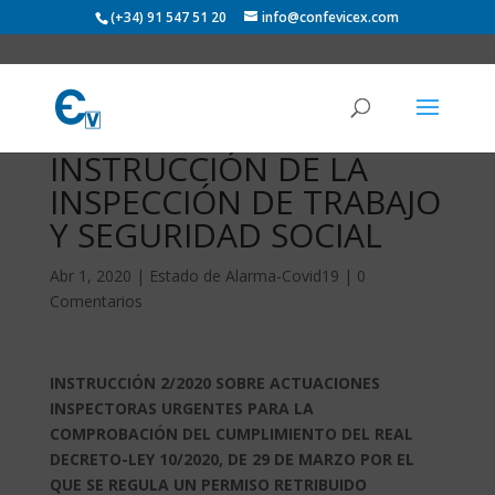
(+34) 91 547 51 20
info@confevicex.com
INSTRUCCIÓN DE LA
INSPECCIÓN DE TRABAJO
Y SEGURIDAD SOCIAL
Abr 1, 2020
|
Estado de Alarma-Covid19
|
0
Comentarios
INSTRUCCIÓN 2/2020 SOBRE ACTUACIONES
INSPECTORAS URGENTES PARA LA
COMPROBACIÓN DEL CUMPLIMIENTO DEL REAL
DECRETO-LEY 10/2020, DE 29 DE MARZO POR EL
QUE SE REGULA UN PERMISO RETRIBUIDO