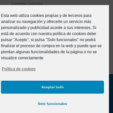
Convenio Colectivo
ERTE Covid
Esta web utiliza cookies propias y de terceros para
Estado de Alarma-Covid19
analizar su navegación y ofrecerle un servicio más
Formacion
personalizado y publicidad acorde a sus intereses. Si
Junta Directiva
está de acuerdo con nuestra política de cookies debe
pulsar "Acepto", si pulsa "Solo funcionales" no podrá
Noticias
finalizar el proceso de compra en la web y puede que se
Prevención de riesgos
pierdan algunas funcionalidades de la página o no se
Sin categoría
visualice correctamente
Política de cookies
Aceptar todo
Solo funcionales