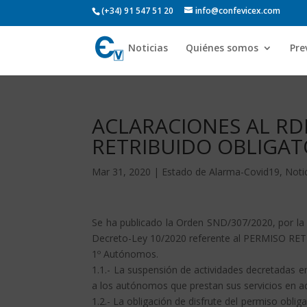
(+34) 91 547 51 20
info@confevicex.com
Noticias
Quiénes somos
Pre
ACLARACIONES AL RDL
RETRIBUIDO OBLIGAT
Mar 31, 2020
|
Estado de Alarma-Covid19
,
Noti
Se ha publicado la Orden SND/307/2020, por la q
Decreto-Ley 10/2020 referente al PERMISO R
1º Autónomos.
1.1.- La suspensión de actividades decretadas e
a los autónomos que prestan sus servicios en ac
1.2.- La obligación de disfrute del permiso oblig