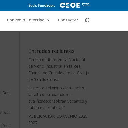
Convenio Colectivo
Contactar
Entradas recientes
Centro de Referencia Nacional
de Vidrio Industrial en la Real
Fábrica de Cristales de La Granja
de San Ildefonso
El sector del vidrio alerta sobre
l Real
la falta de trabajadores
cualificados: “sobran vacantes y
faltan especialistas”
afecta
PUBLICACIÓN CONVENIO 2025-
2027
ción a