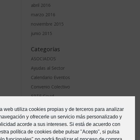
abril 2016
marzo 2016
noviembre 2015
junio 2015
Categorías
ASOCIADOS
Ayudas al Sector
Calendario Eventos
Convenio Colectivo
ERTE Covid
Estado de Alarma-Covid19
a web utiliza cookies propias y de terceros para analizar
Formacion
navegación y ofrecerle un servicio más personalizado y
Junta Directiva
licidad acorde a sus intereses. Si está de acuerdo con
stra política de cookies debe pulsar "Acepto", si pulsa
Noticias
lo funcionales" no podrá finalizar el proceso de compra