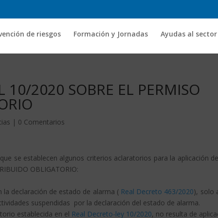
vención de riesgos
Formación y Jornadas
Ayudas al sector
 10/2020 SOBRE EL PERMISO
ORIO
cias
|
0 Comentarios
ue se establecen algunos criterios aclaratorios para la aplicación de
ETRIBUIDO OBLIGATORIO:
n la declaración de estado de alarma (
Real Decreto 463/2020
), solo 
tividades suspendidas por la declaración del estado de alarma.
atorio establecida en el
Real Decreto-ley 10/2020
, no resulta de aplica