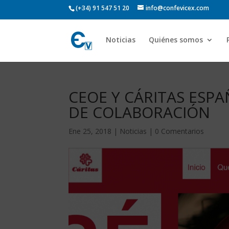
(+34) 91 547 51 20
info@confevicex.com
Noticias
Quiénes somos
CEOE Y CÁRITAS ESP
DE COLABORACIÓN
Ene 25, 2018
|
Noticias
|
0 Comentarios