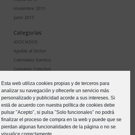
noviembre 2015
junio 2015
Categorías
ASOCIADOS
Ayudas al Sector
Calendario Eventos
Convenio Colectivo
ERTE Covid
Esta web utiliza cookies propias y de terceros para
Estado de Alarma-Covid19
analizar su navegación y ofrecerle un servicio más
Formacion
personalizado y publicidad acorde a sus intereses. Si
Junta Directiva
está de acuerdo con nuestra política de cookies debe
pulsar "Acepto", si pulsa "Solo funcionales" no podrá
Noticias
finalizar el proceso de compra en la web y puede que se
Prevención de riesgos
pierdan algunas funcionalidades de la página o no se
Sin categoría
visualice correctamente