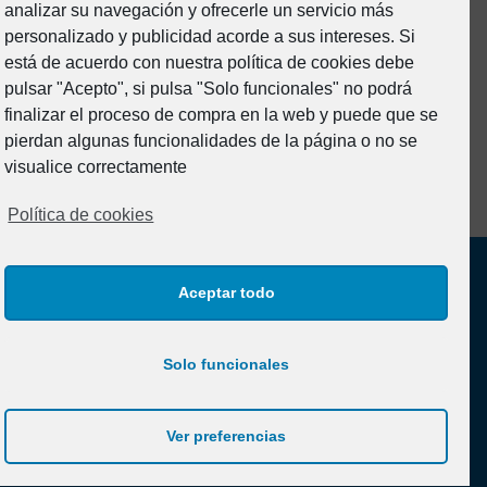
analizar su navegación y ofrecerle un servicio más
Formacion
personalizado y publicidad acorde a sus intereses. Si
Junta Directiva
está de acuerdo con nuestra política de cookies debe
pulsar "Acepto", si pulsa "Solo funcionales" no podrá
Noticias
finalizar el proceso de compra en la web y puede que se
Prevención de riesgos
pierdan algunas funcionalidades de la página o no se
Sin categoría
visualice correctamente
Política de cookies
Aceptar todo
Solo funcionales
Aviso legal y Política de Privacidad
Ver preferencias
Política de cookies (UE)