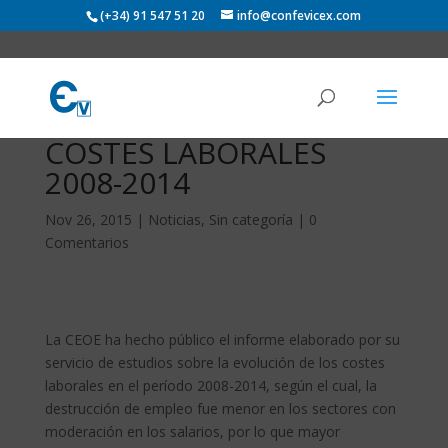
(+34) 91 547 51 20
info@confevicex.com
COSTES LABORALES
2008-2014
Nov 26, 2015
|
Noticias
,
Sin categoría
|
0
Comentarios
La CEOE ha hecho público el informe elaborado por su
servicio de estudios sobre la evolución de los costes
laborales en el período 2008-2014, según el cual, la
destrucción de empleo fue menor en los sectores con
moderación en los salarios, por lo que mayor