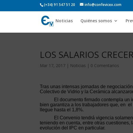
(+34) 91 547 51 20
info@confevicex.com
Noticias
Quiénes somos
Pre
LOS SALARIOS CRECER
Mar 17, 2017
|
Noticias
|
0 Comentarios
Tras unas intensas jornadas de negociación
Colectivo de Vidrio y la Cerámica alcanzar
El documento firmado contempla un inc
bien garantiza a los trabajadores que, en
el
llegue hasta el 1,8%.
El Convenio tendrá vigencia solamen
teniendo en cuenta, entre otras cuestiones, 
evolución del IPC en particular.