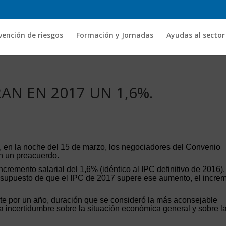
vención de riesgos
Formación y Jornadas
Ayudas al sector
AN EN 2017 UN 1,6%.
, en la noche del 15 de marzo, los negociadores del Convenio
on un preacuerdo.
remento salarial del 1,6% (idéntico al IPC definitivo de 2016),
 supuesto de que el IPC de 2017 supere ese aumento, el incre
te por un año, duración que se consideró la más aconsejable
la incertidumbre sobre la situación económica general y sobre l