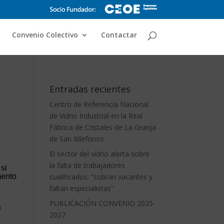
Convenio Colectivo
Contactar
Entradas recientes
Centro de Referencia Nacional
de Vidrio Industrial en la Real
Fábrica de Cristales de La Granja
de San Ildefonso
El sector del vidrio alerta sobre
la falta de trabajadores
 si
mento
cualificados: “sobran vacantes y
faltan especialistas”
PUBLICACIÓN CONVENIO 2025-
a
2027