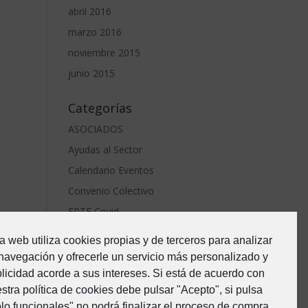
abril 2016
marzo 2016
noviembre 2015
junio 2015
Categorías
ASOCIADOS
Ayudas al Sector
Calendario Eventos
Convenio Colectivo
ERTE Covid
Estado de Alarma-Covid19
a web utiliza cookies propias y de terceros para analizar
Formacion
navegación y ofrecerle un servicio más personalizado y
Junta Directiva
licidad acorde a sus intereses. Si está de acuerdo con
stra política de cookies debe pulsar "Acepto", si pulsa
Noticias
lo funcionales" no podrá finalizar el proceso de compra