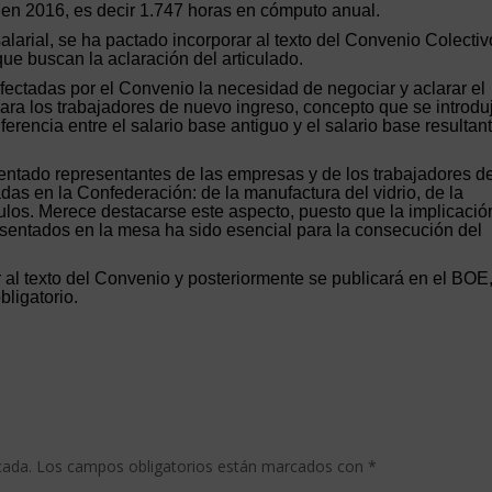
 en 2016, es decir 1.747 horas en cómputo anual.
larial, se ha pactado incorporar al texto del Convenio Colectiv
ue buscan la aclaración del articulado.
fectadas por el Convenio la necesidad de negociar y aclarar el
a los trabajadores de nuevo ingreso, concepto que se introdu
erencia entre el salario base antiguo y el salario base resultan
entado representantes de las empresas y de los trabajadores d
adas en la Confederación: de la manufactura del vidrio, de la
ótulos. Merece destacarse este aspecto, puesto que la implicación
esentados en la mesa ha sido esencial para la consecución del
 al texto del Convenio y posteriormente se publicará en el BOE
bligatorio.
cada.
Los campos obligatorios están marcados con
*