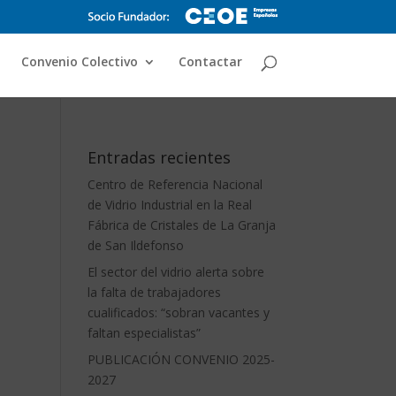
Convenio Colectivo
Contactar
Entradas recientes
Centro de Referencia Nacional
de Vidrio Industrial en la Real
Fábrica de Cristales de La Granja
de San Ildefonso
El sector del vidrio alerta sobre
la falta de trabajadores
cualificados: “sobran vacantes y
faltan especialistas”
PUBLICACIÓN CONVENIO 2025-
2027