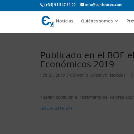
(+34) 91 547 51 20
info@confevicex.com
Noticias
Quiénes somos
Pre
Publicado en el BOE e
Económicos 2019
Feb 21, 2019
|
Convenio Colectivo
,
Noticias
|
0
Pueden consultar el incremento de valores e
BOE-A-2019-2411