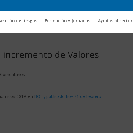
vención de riesgos
Formación y Jornadas
Ayudas al sector
l incremento de Valores
 Comentarios
conómicos 2019 en
BOE , publicado hoy 21 de Febrero