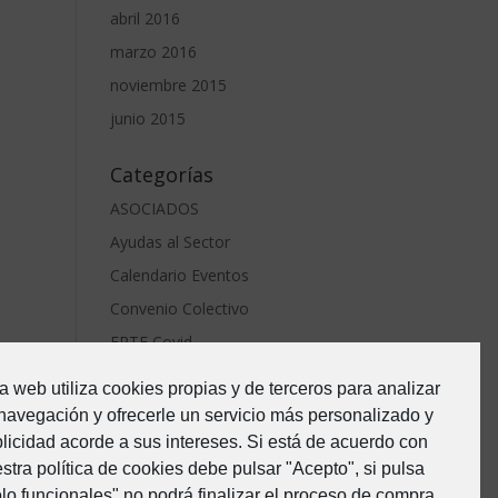
abril 2016
marzo 2016
noviembre 2015
junio 2015
Categorías
ASOCIADOS
Ayudas al Sector
Calendario Eventos
Convenio Colectivo
ERTE Covid
Estado de Alarma-Covid19
a web utiliza cookies propias y de terceros para analizar
Formacion
navegación y ofrecerle un servicio más personalizado y
Junta Directiva
licidad acorde a sus intereses. Si está de acuerdo con
stra política de cookies debe pulsar "Acepto", si pulsa
Noticias
lo funcionales" no podrá finalizar el proceso de compra