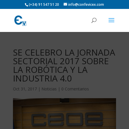
(+34) 91 547 51 20
info@confevicex.com
SE CELEBRO LA JORNADA
SECTORIAL 2017 SOBRE
LA ROBÓTICA Y LA
INDUSTRIA 4.0
Oct 31, 2017
|
Noticias
|
0 Comentarios