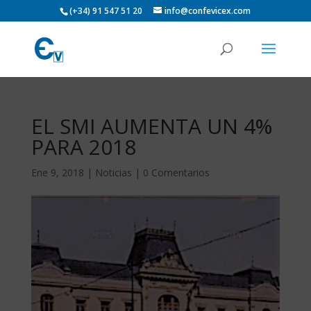
(+34) 91 547 51 20
info@confevicex.com
EL SMI AUMENTA UN 4%
PARA 2018
Ene 9, 2018
|
Noticias
|
0 Comentarios