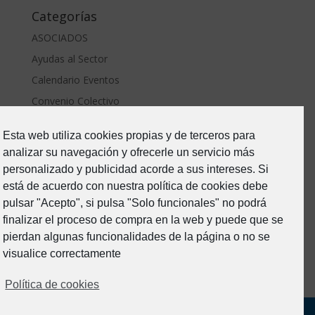
Categorías
ASOCIADOS
Ayudas al Sector
Calendario Eventos
Convenio Colectivo
ERTE Covid
Esta web utiliza cookies propias y de terceros para
Estado de Alarma-Covid19
analizar su navegación y ofrecerle un servicio más
Formacion
personalizado y publicidad acorde a sus intereses. Si
Junta Directiva
está de acuerdo con nuestra política de cookies debe
pulsar "Acepto", si pulsa "Solo funcionales" no podrá
Noticias
finalizar el proceso de compra en la web y puede que se
Prevención de riesgos
pierdan algunas funcionalidades de la página o no se
Sin categoría
visualice correctamente
Política de cookies