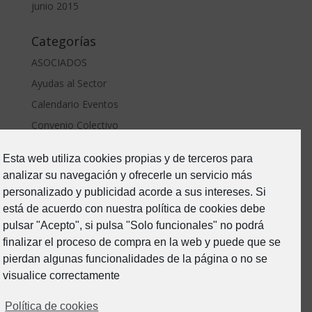
junio 2015
Categorías
ASOCIADOS
Ayudas al Sector
Calendario Eventos
Convenio Colectivo
ERTE Covid
Esta web utiliza cookies propias y de terceros para
Estado de Alarma-Covid19
analizar su navegación y ofrecerle un servicio más
Formacion
personalizado y publicidad acorde a sus intereses. Si
Junta Directiva
está de acuerdo con nuestra política de cookies debe
pulsar "Acepto", si pulsa "Solo funcionales" no podrá
Noticias
finalizar el proceso de compra en la web y puede que se
Prevención de riesgos
pierdan algunas funcionalidades de la página o no se
Sin categoría
visualice correctamente
Política de cookies