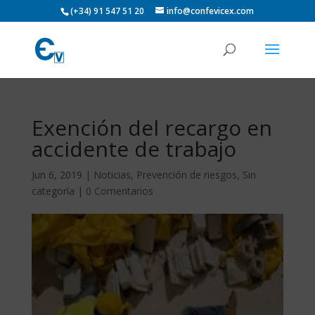
(+34) 91 547 51 20
info@confevicex.com
Exención del recargo en
accidente de trabajo
Jun 6, 2019
|
Noticias
,
Prevención de riesgos
,
Sin
categoría
|
0 Comentarios